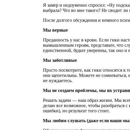
Я замер и недоуменно спросил: «Ну подска
выбрала? Что во мне такого? Не сводит ли 
После долгого обсуждения и немного пси
Мы верные
Преданность у нас в крови. Если гики на
вымышленным героям, представьте, что слу
единственной, будьте уверенны, так оно и е
Мы заботливые
Просто посмотрите, как гики относятся к т
они щепетильны. Можете не сомневаться, ес
не нуждаетесь.
Мы не создаем проблемы, мы их устран
Решать задачи — наш образ жизни. Мы всегд
делаю все возможное, чтобы разобраться с
ошибки), но результат того стоит.
Мы любим слушать (даже если наши мыс