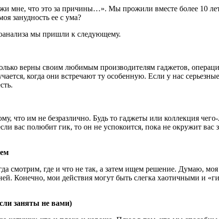
жи мне, что это за причины…». Мы прожили вместе более 10 лет,
моя занудность ее с ума?
хоанализа мы пришли к следующему.
столько верны своим любимым производителям гаджетов, операци
чается, когда они встречают ту особенную. Если у нас серьезные
сть.
ому, что им не безразлично. Будь то гаджеты или коллекция чего-
ли вас полюбит гик, то он не успокоится, пока не окружит вас з
яем
а смотрим, где и что не так, а затем ищем решение. Думаю, моя 
 ней. Конечно, мои действия могут быть слегка хаотичными и «г
ли заняты не вами)