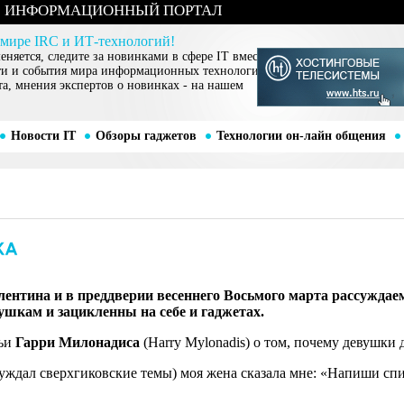
ИНФОРМАЦИОННЫЙ ПОРТАЛ
 мире IRC и ИТ-технологий!
няется, следите за новинками в сфере IT вместе
ти и события мира информационных технологий,
та, мнения экспертов о новинках - на нашем
Новости IT
Обзоры гаджетов
Технологии он-лайн общения
ентина и в преддверии весеннего Восьмого марта рассуждаем
ушкам и зацикленны на себе и гаджетах.
тьи
Гарри Милонадиса
(Harry Mylonadis) о том, почему девушки
бсуждал сверхгиковские темы) моя жена сказала мне: «Напиши сп