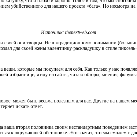
 катушку, что и плохо и хорошо. Плюс в том, что мы способны
ием убийственного для нашего проекта «бага». Но несмотря на 
Источник: thenextweb.com
ути своей они творцы. Не в «традиционном» понимании (большинс
создал для своей жены валентинку-раскладушку в стиле пиксель-а
а вещи, которые мы покупаем для себя. Как только у нас появля
моей избраннице, я иду на сайты, читаю обзоры, мнения, форумы 
 новое, может быть весьма полезным для вас. Другие на нашем мес
тернет искать ответ.
да ваша вторая половинка своим нестандартным поведением заста
ься к окружающей обстановке. Это значит, что мы сможем с до