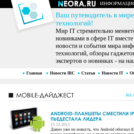
ИНФОРМАЦИ
Ваш путеводитель в мире
технологий!
Мир IT стремительно меняетс
новинками в сфере IT вместе
новости и события мира ин
технологий, обзоры гаджетов
экспертов о новинках - на на
Главная
Новости IRC
Статьи
Новости IT
О
все 
15.12.2013
Давно уже не новость, что Android обогнал i