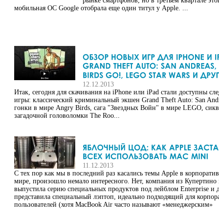
рынке смартфонов, но в третьем квартале это
мобильная ОС Google отобрала еще один титул у Apple. ...
12.12.2013
Итак, сегодня для скачивания на iPhone или iPad стали доступны с
игры: классический криминальный экшен Grand Theft Auto: San Andr
гонки в мире Angry Birds, сага "Звездных Войн" в мире LEGO, сик
загадочной головоломки The Roo...
11.12.2013
С тех пор как мы в последний раз касались темы Apple в корпорати
мире, произошло немало интересного. Нет, компания из Купертино 
выпустила серию специальных продуктов под лейблом Enterprise и 
представила специальный лэптоп, идеально подходящий для корпо
пользователей (хотя MacBook Air часто называют «менеджерским»
устройством). Но, видно, такая уж судьба у Apple — практически ни