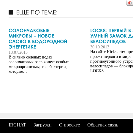
30.10.2013
На сайте Kickstarter пр
18.07.2013
проект первого в мире
В сильно соленых водах
противоугонного устро
солончаковых озер живут особые
велосипедов — блокир
микроорганизмы, галобактерии,
LOCK8.
которые…
IRCHAT
Загрузки
О проекте
Обратная связь