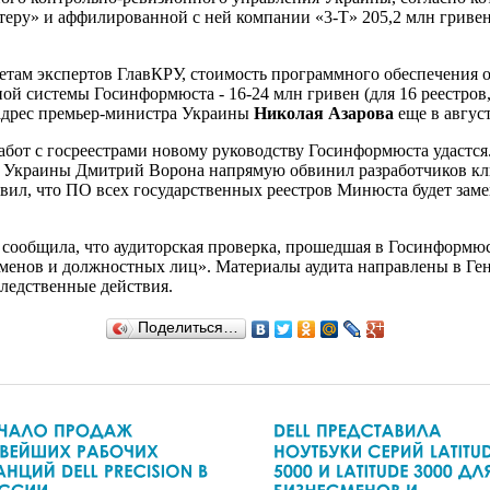
ру» и аффилированной с ней компании «3-Т» 205,2 млн гривен и
четам экспертов ГлавКРУ, стоимость программного обеспечения од
ной системы Госинформюста - 16-24 млн гривен (для 16 реестров
 адрес премьер-министра Украины
Николая Азарова
еще в август
бот с госреестрами новому руководству Госинформюста удастся. 
 Украины Дмитрий Ворона напрямую обвинил разработчиков кл
вил, что ПО всех государственных реестров Минюста будет заме
сообщила, что аудиторская проверка, прошедшая в Госинформюс
сменов и должностных лиц». Материалы аудита направлены в Г
следственные действия.
Поделиться…