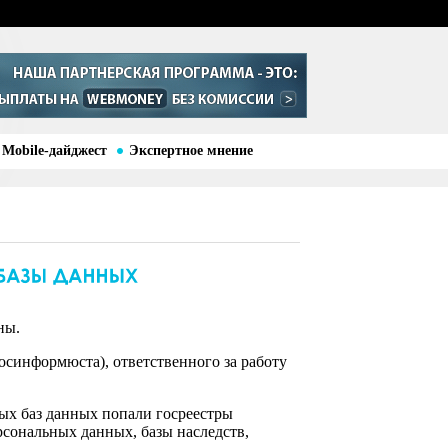
Mobile-дайджест
Экспертное мнение
ны.
синформюста), ответственного за работу
ных баз данных попали госреестры
рсональных данных, базы наследств,