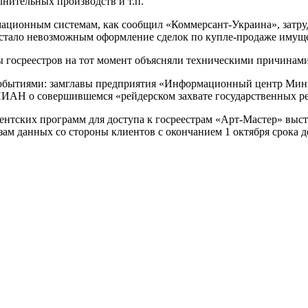
лнительных производств и т.п.
ационным системам, как сообщил «Коммерсант-Украина», затру
, стало невозможным оформление сделок по купле-продаже имуще
 госреестров на тот момент объясняли техническими причинами
я событиями: замглавы предприятия «Информационный центр Ми
УНИАН о совершившемся «рейдерском захвате государственных ре
ентских программ для доступа к госреестрам «Арт-Мастер» выст
зам данных со стороны клиентов с окончанием 1 октября срока 