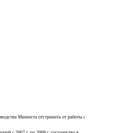
оводства Минюста отстранить от работы с
ой с 2007 г. по 2009 г. государство в