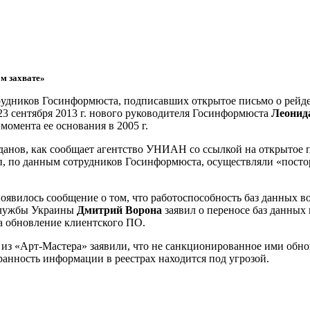
м захвате»
удников Госинформюста, подписавших открытое письмо о рейде
 23 сентября 2013 г. нового руководителя Госинформюста
Леонид
момента ее основания в 2005 г.
данов, как сообщает агентство УНИАН со ссылкой на открытое
п, по данным сотрудников Госинформюста, осуществляли «пост
оявилось сообщение о том, что работоспособность баз данных во
 службы Украины
Дмитрий Ворона
заявил о переносе баз данных
йта обновление клиентского ПО.
м из «Арт-Мастера» заявили, что не санкционированное ими об
хранность информации в реестрах находится под угрозой.