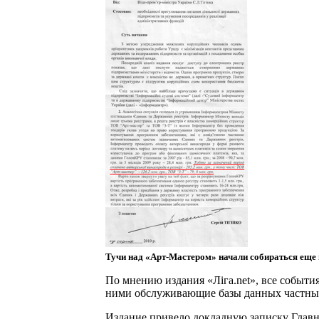
Тучи над «Арт-Мастером» начали собираться еще в
По мнению издания «Лiга.net», все событ
ними обслуживающие базы данных частны
Издание привело докладную записку Главно