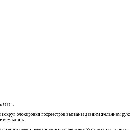
 2010 г.
ия вокруг блокировки госреестров вызваны давним желанием рук
е компании.
го контрольно-ревизионного управления Украины, согласно котор