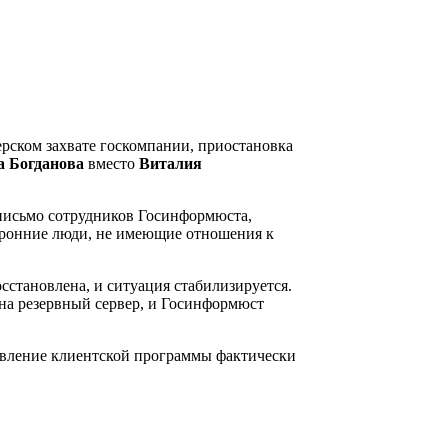
рском захвате госкомпании, приостановка
а Богданова
вместо
Виталия
 письмо сотрудников Госинформюста,
оронние люди, не имеющие отношения к
сстановлена, и ситуация стабилизируется.
 на резервный сервер, и Госинформюст
новление клиентской программы фактически