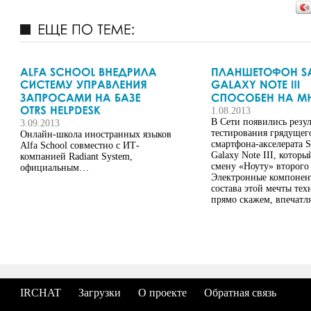
1.08.2013
В Сети появились резул
3.09.2013
тестирования грядущег
Онлайн-школа иностранных языков
смартфона-акселерата 
Alfa School совместно с ИТ-
Galaxy Note III, которы
компанией Radiant System,
смену «Ноуту» второго
официальным…
Электронные компонен
состава этой мечты тех
прямо скажем, впечатл
IRCHAT
Загрузки
О проекте
Обратная связь