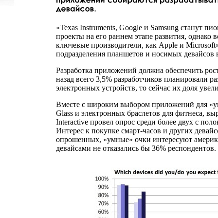
«Texas Instruments, Google и Samsung станут пи
проекты на его раннем этапе развития, однако 
ключевые производители, как Apple и Microsoft
подразделения планшетов и носимых девайсов в S
Разработка приложений должна обеспечить рост
назад всего 3,5% разработчиков планировали р
электронных устройств, то сейчас их доля увел
Вместе с широким выбором приложений для «ум
Glass и электронных браслетов для фитнеса, выр
Interactive провел опрос среди более двух с по
Интерес к покупке смарт-часов и других девай
опрошенных, «умные» очки интересуют америк
девайсами не отказались бы 36% респондентов.