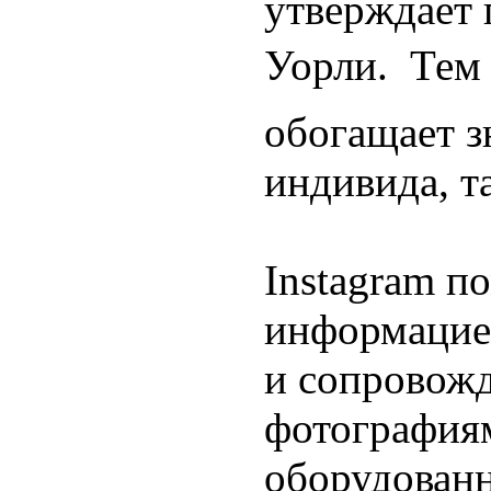
утверждает 
Уорли.  Те
обогащает з
индивида, т
Instagram п
информацией
и сопровожд
фотография
оборудованн