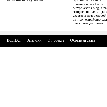
наглядное исследование!
официальном сайте
производителя.Несмотря
ресурс Xperia blog, в 
которого оказался пресс
уверяет в правдоподоб
данных.Устройство расп
дюймовым дисплеем с
разрешением 1920 х 10
четырехъядерным проц
Qualcomm Snapdragon 8
MSM8974 с тактовой ча
IRCHAT
Загрузки
О проекте
Обратная связь
ГГц, 2 Гб оперативной 
встроенной памяти, до
сменными носителями 
объемом до 64 Гб