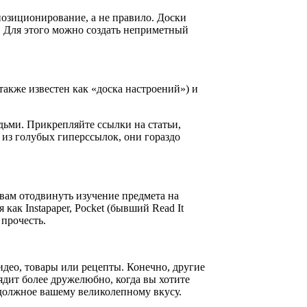
 позиционирование, а не правило. Доски
. Для этого можно создать неприметный
также известен как «доска настроений») и
дьми. Прикрепляйте ссылки на статьи,
из голубых гиперссылок, они гораздо
вам отодвинуть изучение предмета на
как Instapaper, Pocket (бывший Read It
 прочесть.
видео, товары или рецепты. Конечно, другие
лядит более дружелюбно, когда вы хотите
 должное вашему великолепному вкусу.