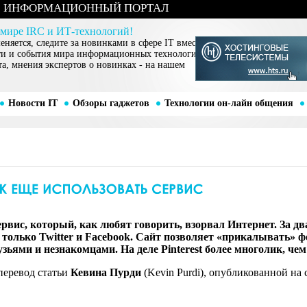
ИНФОРМАЦИОННЫЙ ПОРТАЛ
 мире IRC и ИТ-технологий!
няется, следите за новинками в сфере IT вместе
ти и события мира информационных технологий,
та, мнения экспертов о новинках - на нашем
Новости IT
Обзоры гаджетов
Технологии он-лайн общения
ервис, который, как любят говорить, взорвал Интернет. За дв
олько Twitter и Facebook. Сайт позволяет «прикалывать» фо
ьями и незнакомцами. На деле Pinterest более многолик, чем
перевод статьи
Кевина Пурди
(Kevin Purdi), опубликованной на 