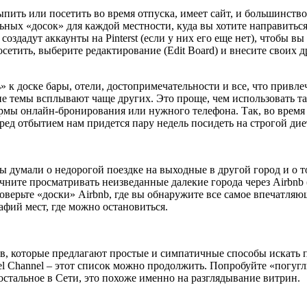
выпить или посетить во время отпуска, имеет сайт, и большинст
льных «досок» для каждой местности, куда вы хотите направитьс
создадут аккаунты на Pinterst (если у них его еще нет), чтобы в
сетить, выберите редактирование (Edit Board) и внесите своих д
 к доске бары, отели, достопримечательности и все, что привле
 темы всплывают чаще других. Это проще, чем использовать та
ормы онлайн-бронирования или нужного телефона. Так, во время
перед отбытием нам придется пару недель посидеть на строгой дие
 думали о недорогой поездке на выходные в другой город и о то
ачните просматривать неизведанные далекие города через Airbnb 
роверьте «доски» Airbnb, где вы обнаружите все самое впечатля
фий мест, где можно остановиться.
в, которые предлагают простые и симпатичные способы искать по
avel Channel – этот список можно продолжить. Попробуйте «погуг
е остальное в Сети, это похоже именно на разглядывание витрин.