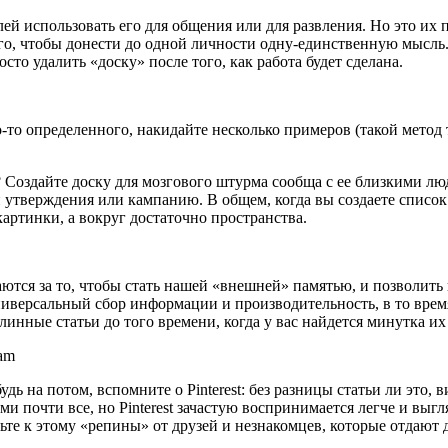
лей использовать его для общения или для развления. Но это их
ого, чтобы донести до одной личности одну-единственную мысль
о удалить «доску» после того, как работа будет сделана.
-то определенного, накидайте несколько примеров (такой метод 
? Создайте доску для мозгового штурма сообща с ее близкими лю
утверждения или кампанию. В общем, когда вы создаете список 
артинки, а вокруг достаточно пространства.
тся за то, чтобы стать нашей «внешней» памятью, и позволить 
ниверсальный сбор информации и производительность, в то время 
длинные статьи до того времени, когда у вас найдется минутка их
ram
дь на потом, вспомните о Pinterest: без разницы статьи ли это, 
и почти все, но Pinterest зачастую воспринимается легче и выг
вьте к этому «репины» от друзей и незнакомцев, которые отдают