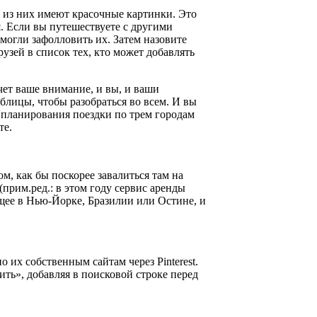
во из них имеют красочные картинки. Это
я. Если вы путешествуете с другими
ы могли зафолловить их. Затем назовите
рузей в список тех, кто может добавлять
чет ваше внимание, и вы, и ваши
блицы, чтобы разобраться во всем. И вы
 планирования поездки по трем городам
те.
м, как бы поскорее завалиться там на
(прим.ред.: в этом году сервис аренды
ющее в Нью-Йорке, Бразилии или Остине, и
 их собственным сайтам через Pinterest.
лить», добавляя в поисковой строке перед