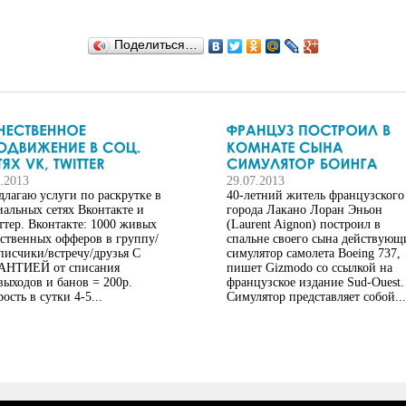
Поделиться…
8.2013
29.07.2013
длагаю услуги по раскрутке в
40-летний житель французского
иальных сетях Вконтакте и
города Лакано Лоран Эньон
ттер. Вконтакте: 1000 живых
(Laurent Aignon) построил в
ественных офферов в группу/
спальне своего сына действующ
писчики/встречу/друзья С
симулятор самолета Boeing 737,
АНТИЕЙ от списания
пишет Gizmodo со ссылкой на
выходов и банов = 200р.
французское издание Sud-Ouest.
ость в сутки 4-5...
Симулятор представляет собой...