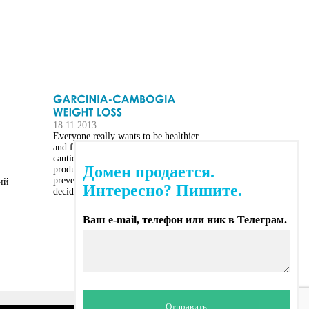
18.11.2013
Everyone really wants to be healthier
and fit, but inaddition it essential to be
cautious about the medication or
Домен продается.
products that are used for therapy and
prevention purposes. Before
ий
Интересно? Пишите.
deciding...
Ваш e-mail, телефон или ник в Телеграм.
Отправить