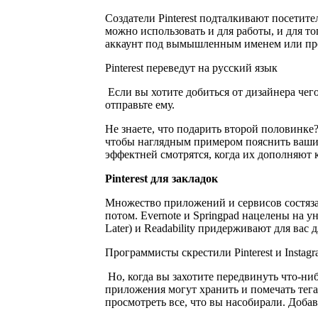
Создатели Pinterest подталкивают посетите
можно использовать и для работы, и для т
аккаунт под вымышленным именем или прост
Pinterest переведут на русский язык
Если вы хотите добиться от дизайнера чего
отправьте ему.
Не знаете, что подарить второй половинке
чтобы наглядным примером пояснить ваши 
эффектней смотрятся, когда их дополняют к
Pinterest для закладок
Множество приложений и сервисов состязаю
потом. Evernote и Springpad нацелены на у
Later) и Readability придерживают для вас 
Программисты скрестили Pinterest и Instag
Но, когда вы захотите передвинуть что-нибу
приложения могут хранить и помечать тегам
просмотреть все, что вы насобирали. Доба