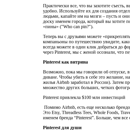
Практически все, что вы захотите съесть, 
удобно. Используйте их для создания отде
людьми, капайте им на мозги – пусть и они 
доску именем города, который вы хотите по
«пины» ("Who can pin?").
Теперь вы с друзьями можете «прикреплять»
компаньоны по путешествию увидите, какие
всегда можете в один клик добраться до ф
через Pinterest, мы с женой осознали, что 
Pinterest как витрина
Возможно, пока мы говорили об отпуске, вы
диване. Чтобы убить в себе это желание, н
жилья Airbnb заработал в России). Затем п
множество других больших, четких фотогра
Pinterest привлекла $100 млн инвестиций
Помимо Airbnb, есть еще несколько брендо
Это Etsy, Threadless Tees, Whole Foods, Tr
именем бренда “Pinterest”. Больше, чем вс
Pinterest для души