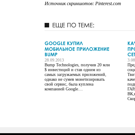
Источник скриншотов: Pinterest.com
28.09.2013
3.0
Bump Technologies, получив 20 млн
Пре
$ инвестиций и став одним из
соц
самых загружаемых приложений,
Тви
однако не сумев монетизировать
кач
свой сервис, была куплена
под
компанией Google....
ГАР
ВК,
Скор