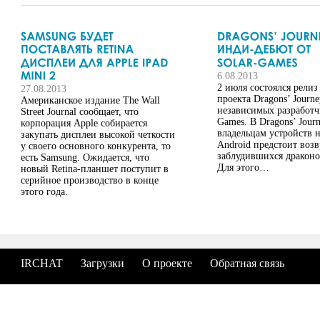
6.08.2013
2 июля состоялся релиз
27.08.2013
проекта Dragons’ Journe
Американское издание The Wall
независимых разработчи
Street Journal сообщает, что
Games. В Dragons’ Jour
корпорация Apple собирается
владельцам устройств н
закупать дисплеи высокой четкости
Android предстоит воз
у своего основного конкурента, то
заблудившихся драконо
есть Samsung. Ожидается, что
Для этого…
новый Retina-планшет поступит в
серийное производство в конце
этого года.
IRCHAT
Загрузки
О проекте
Обратная связь