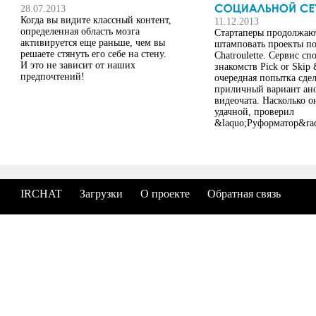
28.07.2013
Когда вы видите классный контент,
11.12.2013
определенная область мозга
Стартаперы продолжаю
активируется еще раньше, чем вы
штамповать проекты по
решаете стянуть его себе на стену.
Chatroulette. Сервис с
И это не зависит от наших
знакомств Pick or Skip 
предпочтений!
очередная попытка сдел
приличный вариант ан
видеочата. Насколько о
удачной, проверил
&laquo;Руформатор&raq
IRCHAT
Загрузки
О проекте
Обратная связь