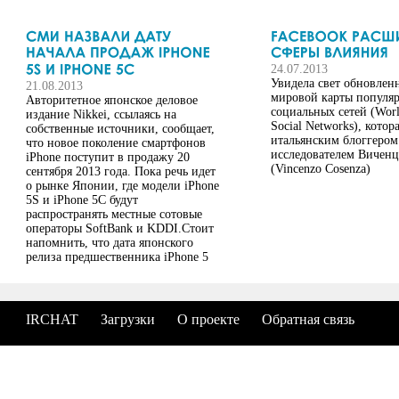
24.07.2013
Увидела свет обновленн
21.08.2013
мировой карты популя
Авторитетное японское деловое
социальных сетей (Wor
издание Nikkei, ссылаясь на
Social Networks), котор
собственные источники, сообщает,
итальянским блоггером
что новое поколение смартфонов
исследователем Виченц
iPhone поступит в продажу 20
(Vincenzo Cosenza)
сентября 2013 года. Пока речь идет
о рынке Японии, где модели iPhone
5S и iPhone 5C будут
распространять местные сотовые
операторы SoftBank и KDDI.Стоит
напомнить, что дата японского
релиза предшественника iPhone 5
соответствовала американской (21
сентября 2012 года). В США
компания Apple выпускает своих
смартфон раньше других
IRCHAT
Загрузки
О проекте
Обратная связь
государств. Продажи iPhone 5 в
России начались 14 декабря 2012
года