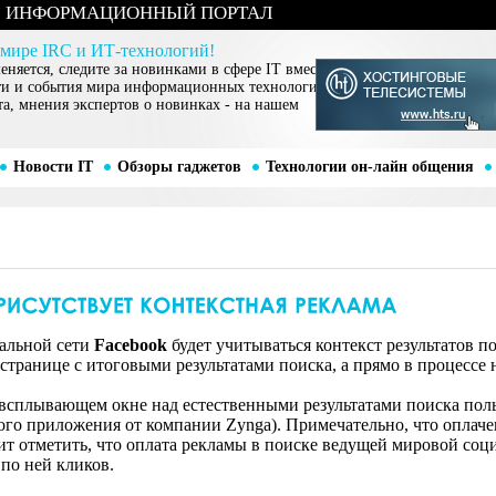
ИНФОРМАЦИОННЫЙ ПОРТАЛ
 мире IRC и ИТ-технологий!
няется, следите за новинками в сфере IT вместе
ти и события мира информационных технологий,
та, мнения экспертов о новинках - на нашем
Новости IT
Обзоры гаджетов
Технологии он-лайн общения
альной сети
Facebook
будет учитываться контекст результатов 
странице с итоговыми результатами поиска, а прямо в процессе 
о всплывающем окне над естественными результатами поиска пол
ового приложения от компании Zynga). Примечательно, что оплач
ит отметить, что оплата рекламы в поиске ведущей мировой соци
по ней кликов.