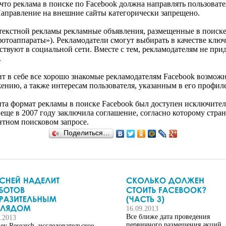
что реклама в поиске по Facebook должна направлять пользоват
аправление на внешние сайты категорически запрещено.
нтекстной рекламы рекламные объявления, размещенные в поиске 
фотоаппараты»). Рекламодатели смогут выбирать в качестве клю
ствуют в социальной сети. Вместе с тем, рекламодателям не при
.
жит в себе все хорошо знакомые рекламодателям Facebook возмож
жению, а также интересам пользователя, указанным в его профиле
та формат рекламы в поиске Facebook был доступен исключитель
 еще в 2007 году заключила соглашение, согласно которому стра
нтном поисковом запросе.
Поделиться…
16.09.2013
Все ближе дата проведения
8.2013
первичного размещения акций
ey Research, исследовательское