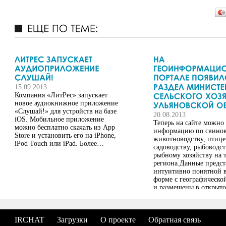
15.09.2013
Компания «ЛитРес» запускает
новое аудиокнижное приложение
«Слушай!» для устройств на базе
20.08.2013
iOS. Мобильное приложение
Теперь на сайте можно
можно бесплатно скачать из App
информацию по свинов
Store и установить его на iPhone,
животноводству, птице
iPod Touch или iPad. Более…
садоводству, рыбоводст
рыбному хозяйству на 
региона.Данные предст
интуитивно понятной 
форме с географическо
и размещены в открыто
что делает их доступн
любого пользователя се
«Интернет».Напомним,
IRCHAT
Загрузки
О проекте
Обратная связь
исполнительными орга