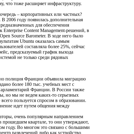
у, что тоже расширяет инфраструктуру.
очередь – корпоративных или частных?
 В 2006 году появилась дополнительная
 предназначенных для обеспечения
 Enterprise Content Management-решений, в
pen Source Barometer. В ходе него было
зультатам Ubuntu оказалась самым
зователей составляла более 25%, сейчас
ейс, предсказуемый график выхода
стемой не только среди рядовых
авно полиция Франции объявила миграцию
здано более 180 тыс. учебных мест с
 Парламентарий Франции. В России также
ы, но мы не ведем каких-то серьезных
всего пользуется спросом в образовании.
анение идет путем общения между
аторы, очень популярным направлением
 в прошедшем квартале, то они утверждают,
ом году. Во многом это связано с большими
центр развлечений либо как устройство