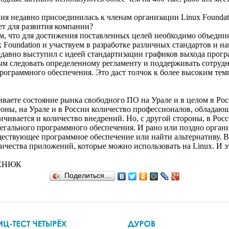
недавно присоединилась к членам организации Linux Foundati
ет для развития компании?
 что для достижения поставленных целей необходимо объединя
 Foundation и участвуем в разработке различных стандартов и н
авно выступил c идеей стандартизации графиков выхода прогр
ым следовать определенному регламенту и поддерживать сотруд
рограммного обеспечения. Это даст толчок к более высоким т
ете состояние рынка свободного ПО на Урале и в целом в Рос
оны, на Урале и в России количество профессионалов, обладающ
личивается и количество внедрений. Но, с другой стороны, в Ро
егального программного обеспечения. И рано или поздно орган
ествующее программное обеспечение или найти альтернативу. В 
личества приложений, которые можно использовать на Linux. И 
ЦЕНЮК
Поделиться…