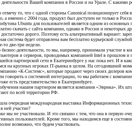
еятельности Вашей компании в России и на Урале. С какими
отмечу то, что с одной стороны Canonical позиционирует себя в
, а именно с 2004 года, продукт был доступен не только в Росси
ибутива Ubuntu для пользователей является одним из основны
атно скачать с сайта компании, однако в России и некоторых д
достаточно дорого. Поэтому есть альтернативный вариант: заре
ная система будет отправлена вам бесплатно курьерской службой
е-то две-три недели.
о бизнес-деятельности, то мы, например, принимали участие в к
ьютеров и серверов, проводимых компанией Intel в прошлом и 
шейся партнерской сети в Екатеринбурге у нас пока нет. И в како
ся на крупных игроках IT-рынка в целом. На сегодняшний моме
мпанию «К-Системс», которые продают через своих дилеров ком
ли говорить о системной интеграции, то мы работаем с компание
тоже есть представительство в Екатеринбурге.
 обучения нашим партнером является компания «Эврика». Их шта
тают по всей территории РФ.
а очередная международная выставка Информационных техно
в ней участие?
ке мы не участвовали. И это связано с тем, что она в первую оч
ивных пользователей. Кроме того, мы находимся еще в состояни
олне возможно, что будем участвовать.