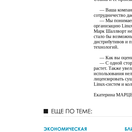
— Ваша компания 
сотрудничество да
— Мы понимаем,
организацию Linux
Марк Шаллворт нед
стало бы возможн
дистрибутивов и п
технологий.
— Как вы оценива
— С одной стор
растет. Также уве
использования нел
лицензировать сущ
Linux-систем и ко
Екатерина МАР