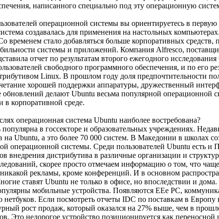
печения, написанного специально под эту операционную систем
ователей операционной системы вы ориентируетесь в первую 
истема создавалась для применения на настольных компьютерах.
 Со временем стало добавляться больше корпоративных средств,
абильности системы и приложений. Компания Alfresco, поставщик
ставила отчет по результатам второго ежегодного исследования O
льзователей свободного программного обеспечения, и по его ре
рибутивом Linux. В прошлом году доля предпочтительности поль
очетание хорошей поддержки аппаратуры, дружественный интерф
 обновлений делают Ubuntu весьма популярной операционной си
и в корпоративной среде.
ях операционная система Ubuntu наиболее востребована?
 популярна в госсекторе и образовательных учреждениях. Нед
 на Ubuntu, а это более 70 000 систем. В Македонии в школах со
ой операционной системы. Среди пользователей Ubuntu есть и
ов внедрения дистрибутива в различные организации и структур
ледований, скорее просто отмечаем информацию о том, что чаще 
 никакой рекламы, кроме конференций. И в основном распростр
ногие ставят Ubuntu не только в офисе, но впоследствии и дома.
опулярны мобильные устройства. Появляются EEe PC, коммуник
о нетбуков. Если посмотреть отчеты IDC по поставкам в Европу
урный рост продаж, который оказался на 27% выше, чем в прошл
ов. Это недорогое устройство позиционируется как переносной 