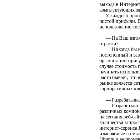
выхода в Интернет
комплектующих зде
У каждого прои
чистой прибыли. В
использование сис
— На Ваш взгляд,
отрасли?
— Никогда бы н
постепенный и зав
организации прису
случае стоимость 
начинать использо
часто бывает, что
рынке является си
корпоративных кли
— Разрабатываете
— Разработкой 
различных компоне
на сегодня веб-са
количества запрос
интернет-сервиса J
измеряемые в пета
Ubuntu и ее произ