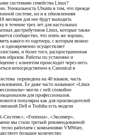
ми системами семейства Linux?
ии. Уникальность Ubuntu в том, что прежде
ционной системе, но и к обновлениям
18 месяцев для нее будут выходить
у в течение трех лет для настольных
латных дистрибутивов Linux, которые также
ается сообщество, что опять же хорошо,
меть какого-то партнера, с которым можно
а и одновременно осуществляет
истами, и более того, распространенная
им образом. Работы по установке и
щение с клиентом происходит через него.
ться непосредственно к Canonical и
истема переведена на 40 языков, часть
льзовании. Ее даже часто называют «Linux
фессионалы» могли с ней спокойно
функционалом для профессионалов.
ановится популярна как для производителей
омпаний Dell и Toshiba есть модели
«К-Системс», «Formoza», «Эксимер»,
емени мы стали третьей рекомендованной
ы тесно работаем с компаниями VMWare,
уществует большое количество