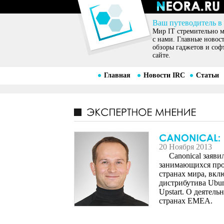
Ваш путеводитель в
Мир IT стремительно ме
с нами. Главные новос
обзоры гаджетов и соф
сайте.
Главная
Новости IRC
Статьи
20 Ноября 2013
Canonical заявила
занимающихся прод
странах мира, вкл
дистрибутива Ubun
Upstart. О деятел
странах EMEA.