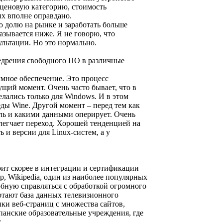
ю ценовую категорию, стоимость
x вполне оправдано.
ю долю на рынке и заработать больше
азывается ниже. Я не говорю, что
льтации. Но это нормально.
едрения свободного ПО в различные
ммное обеспечение. Это процесс
ущий момент. Очень часто бывает, что в
лались только для Windows. И в этом
еды Wine. Другой момент – перед тем как
ель и какими данными оперирует. Очень
блегчает переход. Хорошей тенденцией на
 и версии для Linux-систем, а у
ит скорее в интеграции и сертификации
р, Wikipedia, один из наиболее популярных
собную справляться с обработкой огромного
отают база данных телевизионного
епки веб-страниц с множества сайтов,
панские образовательные учреждения, где
.