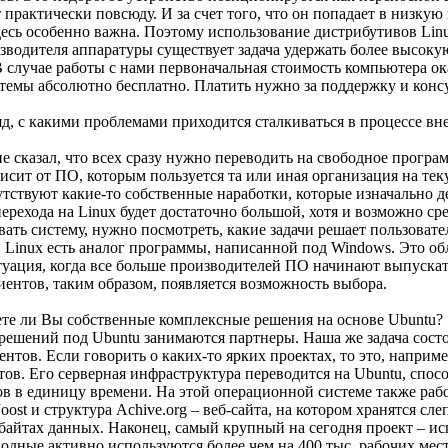
 практически повсюду. И за счет того, что он попадает в низку
сь особенно важна. Поэтому использование дистрибутивов Linu
зводителя аппаратуры существует задача удержать более высоку
 случае работы с нами первоначальная стоимость компьютера ок
темы абсолютно бесплатно. Платить нужно за поддержку и консу
 с какими проблемами приходится сталкиваться в процессе вн
е сказал, что всех сразу нужно переводить на свободное програ
исит от ПО, которым пользуется та или иная организация на тек
тствуют какие-то собственные наработки, которые изначально де
перехода на Linux будет достаточно большой, хотя и возможно ср
вать систему, нужно посмотреть, какие задачи решает пользоват
 в Linux есть аналог программы, написанной под Windows. Это о
туация, когда все больше производителей ПО начинают выпускать
ентов, таким образом, появляется возможность выбора.
 ли Вы собственные комплексные решения на основе Ubuntu?
решений под Ubuntu занимаются партнеры. Наша же задача состо
нтов. Если говорить о каких-то ярких проектах, то это, наприме
йтов. Его серверная инфраструктура переводится на Ubuntu, спо
ов в единицу времени. На этой операционной системе также раб
oost и структура Achive.org – веб-сайта, на котором хранятся сл
байтах данных. Наконец, самый крупный на сегодня проект – ис
водные активно используются более чем на 400 тыс. рабочих мест