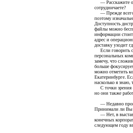
— Расскажите о д
сотрудничаете?
— Прежде всего 
поэтому изначально
Доступность дистр
файлы можно беспл
информации стоит 
адрес и операцион
доставку уходит гд
Если говорить 
персональных комп
замечу, что сложив
больше фокусируем
можно отметить ко
Екатеринбурге. Ес
насколько я знаю, 
С точки зрения
но они также рабо
— Недавно прошл
Принимали ли Вы 
— Нет, в выстав
конечных корпорат
следующем году вп