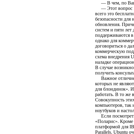
— В чем, по Ваше
— Этот вопрос м
всего это бесплат
безопасности для 
обновления. Приче
систем и пяти лет
поддерживаются в 
однако для коммер
договориться о да
коммерческую подд
схема внедрения U
наладке операцион
В случае возникно
получить консульт
Важное отличие
которых не являют
для блондинок». И
работать. В то же
Cовокупность этих
компьютеров, так 
ноутбуков и насто
Если посмотрет
«Поларис». Кроме 
платформой для IB
Parallels. Ubuntu