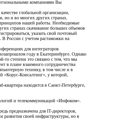
 региональными компаниями Вы
 качестве глобальной организации,
и, но и во многих других странах.
х принципов нашей работы. Необходимые
ругих странах скачивание больших объемов
гистрироваться, указать свой почтовый
. В России с учетом растаможки на
онференциях для интеграторов
позапрошлом году в Екатеринбурге. Однако
й-то степени это связано с тем, что мы
нт в плане взаимного сотрудничества
пьютерную технику, в том числе и в
й «Корус-Консалтинг», у которой,
б-квартира находится в Санкт-Петербурге,
логий и телекоммуникаций «Инфоком».
ередь предназначена для IT-директоров,
и развития своей инфраструктуры, но в