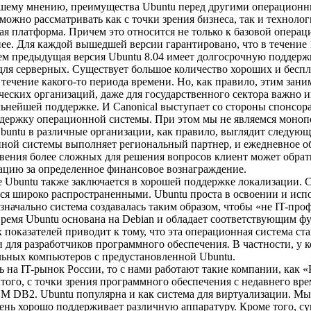
му мнению, преимущества Ubuntu перед другими операционны
ожно рассматривать как с точки зрения бизнеса, так и технолог
ная платформа. Причем это относится не только к базовой опера
нее. Для каждой вышедшей версии гарантировано, что в течение 
м предыдущая версия Ubuntu 8.04 имеет долгосрочную поддержк
 для серверных. Существует большое количество хороших и бесп
течение какого-то периода времени. Но, как правило, этим заним
ческих организаций, даже для государственного сектора важно и
льнейшей поддержке. И Canonical выступает со стороны спонсор
ержку операционной системы. При этом мы не являемся монопол
buntu в различные организации, как правило, выглядит следующ
ной системы выполняет региональный партнер, и ежедневное об
вения более сложных для решения вопросов клиент может обрати
ацию за определенное финансовое вознаграждение.
 Ubuntu также заключается в хорошей поддержке локализации. С
ся широко распространенными. Ubuntu проста в освоении и испо
значально система создавалась таким образом, чтобы «не IT-про
 время Ubuntu основана на Debian и обладает соответствующим 
 показателей приводит к тому, что эта операционная система ст
и для разработчиков программного обеспечения. В частности, у к
льных компьютеров с предустановленной Ubuntu.
ь на IT-рынок России, то с нами работают такие компании, как 
того, с точки зрения программного обеспечения с недавнего вр
M DB2. Ubuntu популярна и как система для виртуализации. М
 очень хорошо поддерживает различную аппаратуру. Кроме того, с