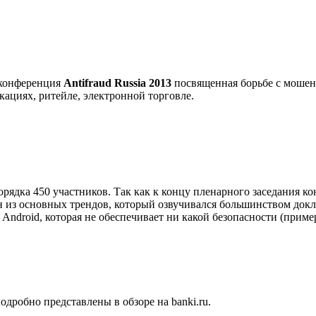
 конференция
Antifraud Russia 2013
посвященная борьбе с мошен
кациях, ритейле, электронной торговле.
ядка 450 участников. Так как к концу пленарного заседания конф
н из основных трендов, который озвучивался большинством докл
С
Android
, которая не обеспечивает ни какой безопасности (прим
подробно представлены в обзоре на
banki
.
ru
.