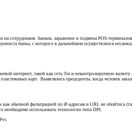
ки на сотрудников банков, заражение и подмена
POS
-терминало
иониста банка, с которого в дальнейшем осуществлялся несанк
невой интернет, такой как сеть
Tor
и неконтролируемую валюту 
пластиковых карт. Выявлялись прецеденты, когда человек заказ
ак как обычной фильтрацией по
iP
-адресам и
URL
не обойтись (т
 то необходимо использовать технологии типа
DPI
.
Pvs