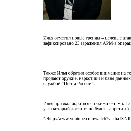
Илья отметил новые тренды – целевые ата
зафиксировано 23 заражения АРМ-а операц
Также Илья обратил особое внимание на те
продают оружие, наркотики и базы данных 
службой “Почта России”.
Илья призвал бороться с такими сетями. Т
узла который достаточно будет запретить)
">
http
://
www
.
youtube
.
com
/
watch
?
v
=
fhaJXNlI