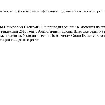
ично мне. (В течении конференции публиковал их в твиттере с 
ю Сачкова из Group-IB
. Он приводил основные моменты из от
 тенденции 2013 года”. Аналогичный доклад Илья уже делал на 
ета, послушать было интересно. По расчетам
Group
-
IB
получилось
нции говорили о росте.