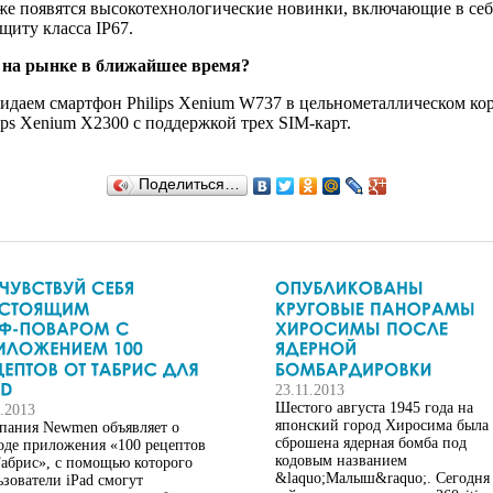
кже появятся высокотехнологические новинки, включающие в себ
щиту класса IP67.
 на рынке в ближайшее время?
даем смартфон Philips Xenium W737 в цельнометаллическом ко
ps Xenium X2300 с поддержкой трех SIM-карт.
Поделиться…
23.11.2013
Шестого августа 1945 года на
9.2013
японский город Хиросима была
пания Newmen объявляет о
сброшена ядерная бомба под
оде приложения «100 рецептов
кодовым названием
Табрис», с помощью которого
&laquo;Малыш&raquo;. Сегодня
ьзователи iPad смогут