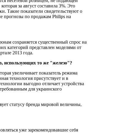
тся несетевой розницей, не подающей
которая за август составила 3%. Это
ки. Такие показатели свидетельствуют о
е прогнозы по продажам Philips на
тфонам сохраняется существенный спрос на
оих категорий представлен моделями от
ртале 2013 года.
в, использующих то же "железо"?
оторая увеличивает показатель режима
нная технология присутствует и в
 технологии выгодно отличает устройства
остребованным для украинского
твует статусу бренда мировой величины,
новляться уже зарекомендовавшие себя