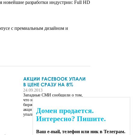
я новейшие разработки индустрии: Full HD
рпусе с премиальным дизайном и
24.09.2013
Западные СМИ сообщили о том,
что на торгах, проходивших на
бирже Nasdaq 21 мая текущего года,
Домен продается.
акции социальной сети Facebook
упали в цене сразу на 8%
Интересно? Пишите.
Ваш e-mail, телефон или ник в Телеграм.