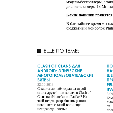
модели-бестселлеры, а та
дисплеи, камеры 13 Мп, за
Какие новинки появятся
В ближайшее время мы ожи
бюджетный моноблок Phili
22.10.2013
С завистью наблюдали за игрой
своих друзей или коллег в Clash of
5.0
Clans на iPhone"ах и iPad"ах? На
Ком
этой неделе разработчик решил
вых
покончить с такой вопиющей
от 
несправедливостью....
пол