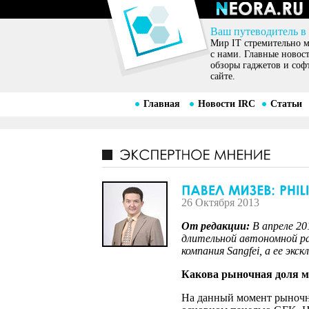
Ваш путеводитель в
Мир IT стремительно ме
с нами. Главные новос
обзоры гаджетов и соф
сайте.
Главная
Новости IRC
Статьи
26 Октября 2013
От редакции:
В апреле 20
длительной автономной ра
компания Sangfei, а ее эк
Какова рыночная доля м
На данный момент рыночна