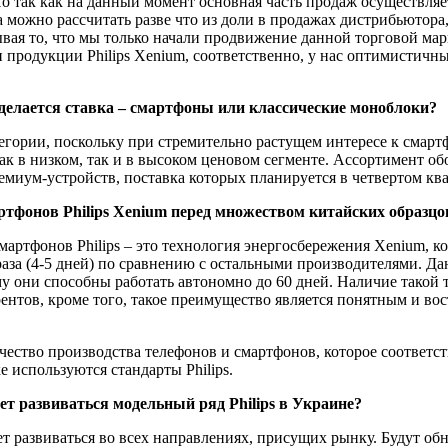
 так как на данный момент основная часть продаж осуществляе
можно рассчитать разве что из доли в продажах дистрибьютора, 
вая то, что мы только начали продвижение данной торговой мар
продукции Philips Xenium, соответственно, у нас оптимистичны
делается ставка – смартфоны или классические моноблоки?
тегории, поскольку при стремительно растущем интересе к смар
ак в низком, так и в высоком ценовом сегменте. Ассортимент об
емиум-устройств, поставка которых планируется в четвертом ква
тфонов Philips Xenium перед множеством китайских образцо
артфонов Philips – это технология энергосбережения Xenium, к
аза (4-5 дней) по сравнению с остальными производителями. Да
му они способны работать автономно до 60 дней. Наличие такой
рентов, кроме того, такое преимущество является понятным и в
чество производства телефонов и смартфонов, которое соответс
ке используются стандарты Philips.
ет развиваться модельный ряд Philips в Украине?
ет развиваться во всех направлениях, присущих рынку. Будут об