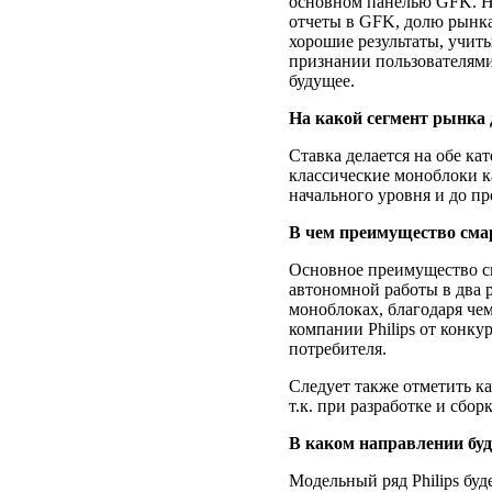
основном панелью GFK. Но
отчеты в GFK, долю рынка 
хорошие результаты, учиты
признании пользователями 
будущее.
На какой сегмент рынка 
Ставка делается на обе ка
классические моноблоки к
начального уровня и до пр
В чем преимущество смар
Основное преимущество см
автономной работы в два р
моноблоках, благодаря че
компании Philips от конку
потребителя.
Следует также отметить ка
т.к. при разработке и сбор
В каком направлении буд
Модельный ряд Philips буд