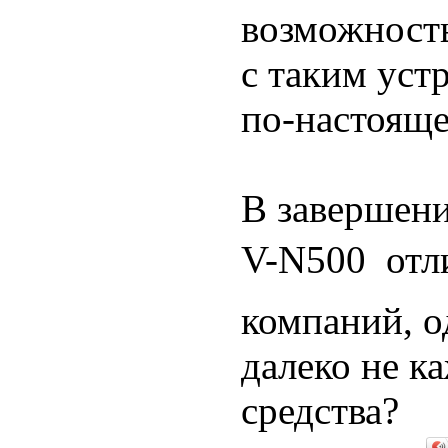
возможность
с таким уст
по-настояще
В завершени
V-N500  от
компаний, о
далеко не к
средства?