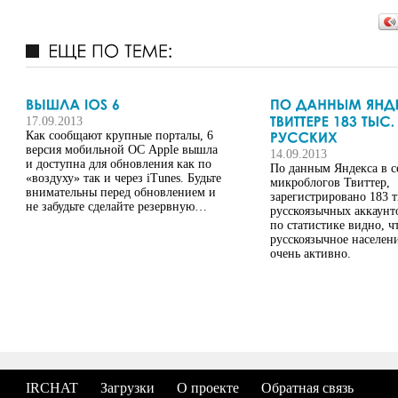
17.09.2013
Как сообщают крупные порталы, 6
версия мобильной ОС Apple вышла
14.09.2013
и доступна для обновления как по
По данным Яндекса в с
«воздуху» так и через iTunes. Будьте
микроблогов Твиттер,
внимательны перед обновлением и
зарегистрировано 183 т
не забудьте сделайте резервную…
русскоязычных аккаунт
по статистике видно, ч
русскоязычное населен
очень активно.
IRCHAT
Загрузки
О проекте
Обратная связь