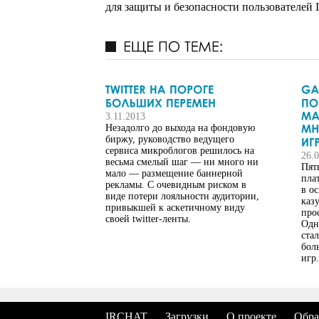
для защиты и безопасности пользователей 
3.11.2013
Незадолго до выхода на фондовую
биржу, руководство ведущего
сервиса микроблогов решилось на
26.
весьма смелый шаг — ни много ни
Пять
мало — размещение баннерной
пла
рекламы. С очевидным риском в
в о
виде потери лояльности аудитории,
каз
привыкшей к аскетичному виду
про
своей twitter-ленты.
Одна
ста
бол
игр.
IRCHAT
Загрузки
О проекте
Обра