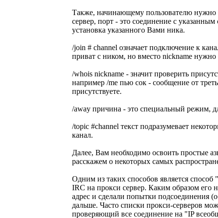
Также, начинающему пользователю нужно ос
сервер, порт - это соединение с указанным 
установка указанного Вами ника.
/join # channel означает подключение к кана
приват с ником, но вместо nickname нужно 
/whois nickname - значит проверить присут
например /me пью сок - сообщение от треть
присутствуете.
/away причина - это специальный режим, д
/topic #channel текст подразумевает некото
канал.
Далее, Вам необходимо освоить простые аз
расскажем о некоторых самых распростран
Одним из таких способов является способ 
IRC на прокси сервер. Каким образом его н
адрес и сделали попытки подсоединения (об
дальше. Часто списки прокси-серверов мож
проверяющий все соединение на "IP всеобще