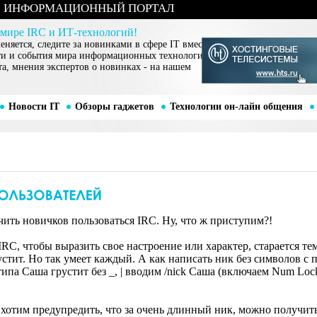
ИНФОРМАЦИОННЫЙ ПОРТАЛ
 мире IRC и ИТ-технологий!
няется, следите за новинками в сфере IT вместе
ти и события мира информационных технологий,
та, мнения экспертов о новинках - на нашем
Новости IT
Обзоры гаджетов
Технологии он-лайн общения
чить новичков пользоваться IRC. Ну, что ж приступим?!
RC, чтобы выразить свое настроение или характер, старается те
стит. Но так умеет каждый. А как написать ник без символов с п
типа Саша грустит без _, | вводим /nick Саша (включаем Num Lock
 хотим предупредить, что за очень длинный ник, можно получить