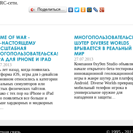
IRC-сети.
Поделиться…
27.07.2013
Компания 0xy9en Studio объявля
07.2013
начале открытого бета-тестиров
 лет назад, когда появилась
инновационной геолокационно
тформа iOS, игры для i-девайсов
игры в жанре шутер для платф
сновном относились к категории
Android. Diverse Worlds превращ
уальных симуляторов или
мобильный телефон игрока в
стых физических тайтлов.
универсальное оружие для
ко с тех пор на iPhone и iPad
нападения и защиты…
ло появляться все больше и
ьше хардкорных и мидкорных
...
тная связь
© 1995 - 201