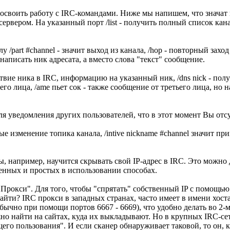
воить работу с IRC-командами. Ниже мы напишем, что значат ко
сервером. На указанный порт /list - получить полный список канал
лу /part #channel - значит выход из канала, /hop - повторный заход
написать ник адресата, а вместо слова "текст" сообщение.
ствие ника в IRC, информацию на указанный ник, /dns nick - по
его лица, /ame пьет сок - также сообщение от третьего лица, но 
ля уведомления других пользователей, что в этот момент Вы отсу
рые изменение топика канала, /intive nickname #channel значит пр
ы, например, научится скрывать свой IP-адрес в IRC. Это можно
енных и простых в использовании способах.
"Прокси". Для того, чтобы "спрятать" собственный IP с помощью
айти? IRC прокси в западных странах, часто имеет в имени хоста
ычно при помощи портов 6667 - 6669), что удобно делать во 2-м
но найти на сайтах, куда их выкладывают. Но в крупных IRC-се
го пользования". И если сканер обнаруживает таковой, то он, к