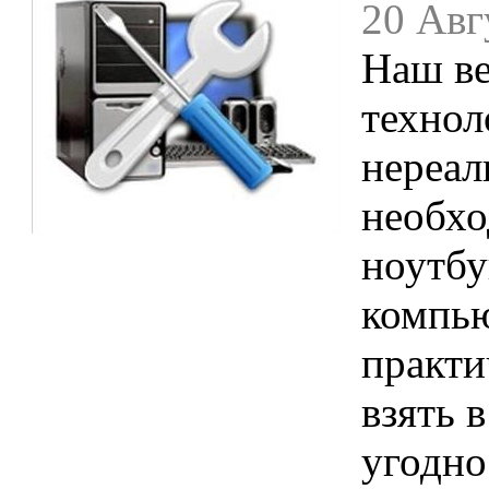
20 Авг
Наш ве
технол
нереал
необхо
ноутбу
компью
практи
взять в
угодно