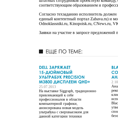
штатных сотрудников проектную команду, о
соответствующим образованием и профес
Согласно техзаданию исполнитель должен б
единый контентный портал Zabava.ru) и моби
Odnoklassniki.ru, Kinopoisk.ru, CNews.ru,
Заявки на участие в запросе предложений п
2.1
Ана
25.07.2013
рек
На выставке Siggraph, традиционно
кли
привлекающей к себе
исп
профессионалов в области
Bla
компьютерной графики,
утв
анонсирована новая модель
спо
ультрабука с сверхвысоким для
без
данной категории техники