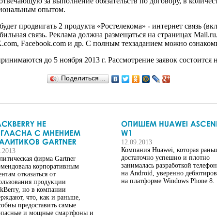
твечающую за выполнение обязательств по договору, в количес
сиональным опытом.
удет продвигать 2 продукта «Ростелекома» - интернет связь (вк
льная связь. Реклама должна размещаться на страницах Mail.ru, Ram
 VK.com, Facebook.com и др. С полным техзаданием можно ознакоми
ринимаются до 5 ноября 2013 г. Рассмотрение заявок состоится н
Поделиться…
12.09.2013
Компания Huawei, которая рань
0.2013
достаточно успешно и плотно
литическая фирма Gartner
занималась разработкой телефо
омендовала корпоративным
на Android, уверенно дебютиров
ентам отказаться от
на платформе Windows Phone 8.
ользования продукции
ckBerry, но в компании
ерждают, что, как и раньше,
собны предоставить самые
опасные и мощные смартфоны и