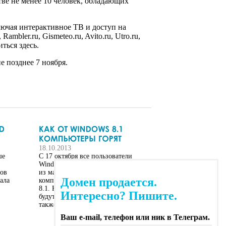
тве не менее 10 человек, обладающих
лючая интерактивное ТВ и доступ на
bler.ru, Gismeteo.ru, Avito.ru, Utro.ru,
ться здесь.
е позднее 7 ноября.
18.10.2013
ше
С 17 октября все пользователи
Windows 8 могут бесплатно скачать
нов
из магазина приложений
Домен продается.
ала
комплексное обновление Windows
8.1. Кроме того, новую версию ОС
Интересно? Пишите.
будут предустанавливать на ПК, а
также продавать в...
Ваш e-mail, телефон или ник в Телеграм.