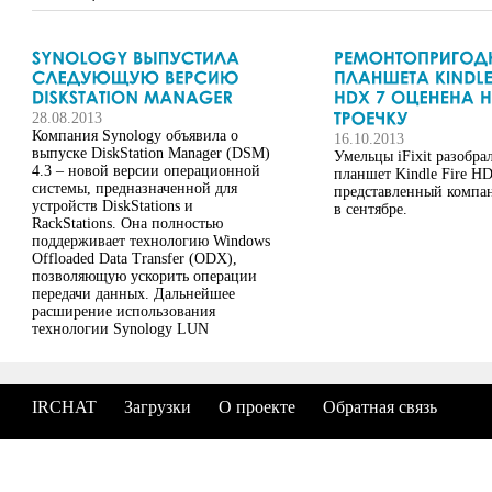
28.08.2013
Компания Synology объявила о
16.10.2013
выпуске DiskStation Manager (DSM)
Умельцы iFixit разобра
4.3 – новой версии операционной
планшет Kindle Fire HD
системы, предназначенной для
представленный компа
устройств DiskStations и
в сентябре.
RackStations. Она полностью
поддерживает технологию Windows
Offloaded Data Transfer (ODX),
позволяющую ускорить операции
передачи данных. Дальнейшее
расширение использования
технологии Synology LUN
позволит компаниям добиться 20-
кратного ускорения процесса
копирования файла, сохраняя
исходный...
IRCHAT
Загрузки
О проекте
Обратная связь