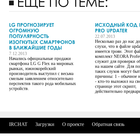
22.07.2013
Несколько раз до нас д
слухи, что в файле upda
имеется троян. Этот фа
7.12.2013
комплект NEORA Profes
Начались официальные продажи
служит для проверки о
смартфона LG G Flex на мировых
на нашем сайте. Для п
рынках, южнокорейский
таких слухов могут быт
производитель выступил с весьма
причины: 1 - обычное н
смелым заявлением относительно
- кто-то выложил на св
перспектив такого рода мобильных
странице этот скрипт,
устройств.
действительно предвари
IRCHAT
Загрузки
О проекте
Обратная связь