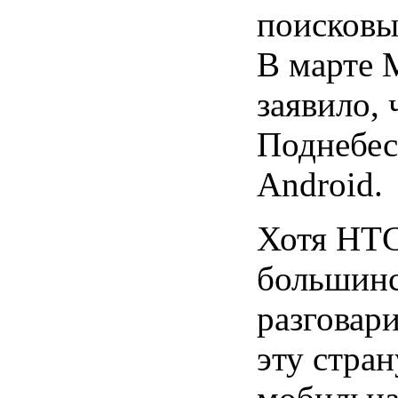
поисковы
В марте 
заявило,
Поднебес
Android.
Хотя HTC
большинс
разговар
эту стран