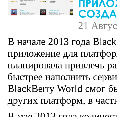
21 Авгус
В начале 2013 года Blac
приложение для платфо
планировала привлечь ра
быстрее наполнить серв
BlackBerry World смог б
других платформ, в част
В мае 2013 года количес