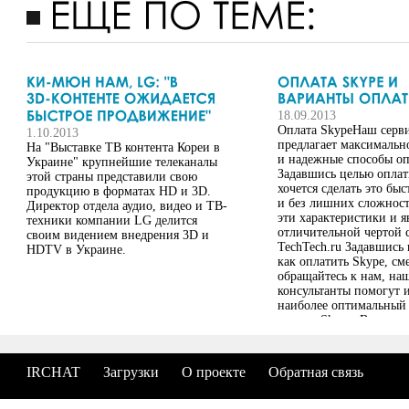
18.09.2013
Оплата SkypeНаш серв
1.10.2013
предлагает максимальн
На "Выставке ТВ контента Кореи в
и надежные способы оп
Украине" крупнейшие телеканалы
Задавшись целью оплат
этой страны представили свою
хочется сделать это быс
продукцию в форматах HD и 3D.
и без лишних сложност
Директор отдела аудио, видео и ТВ-
эти характеристики и я
техники компании LG делится
отличительной чертой 
своим видением внедрения 3D и
TechTech.ru Задавшись
HDTV в Украине.
как оплатить Skype, см
обращайтесь к нам, на
консультанты помогут 
наиболее оптимальный
оплаты Skype. В случае
помощь и консультация
Вы можете самостоятел
воспользоваться нашим
IRCHAT
Загрузки
О проекте
Обратная связь
и оплатить Скайп
воспользовавшись
сервисом www.TechTec