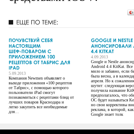
4.09.2013
Google и Nestle анонси
Android 4.4 KitKat. Все
мило и забавно, если б
5.09.2013
была весна, а в календ
Компания Newmen объявляет о
апреля. Но к сожалению
выходе приложения «100 рецептов
шутит: следующая верс
от Табрис», с помощью которого
получила название KitK
пользователи iPad смогут
предполагалось, что об
познакомиться с рецептами блюд от
ОС будет называться Ke
лучших поваров Краснодара и
но свои коррективы вн
легко закупить все необходимые
реклама, в которой, как
для…
Google знает толк