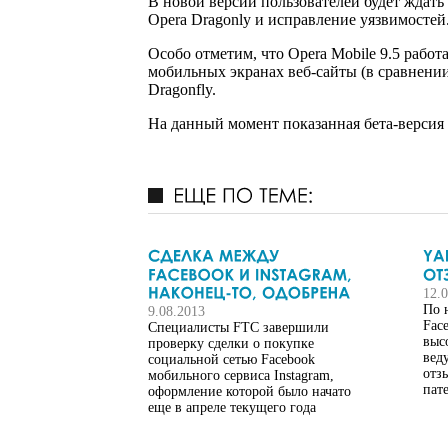
В новой версии пользователей будет ждат
Opera Dragonly и исправление уязвимостей
Особо отметим, что Opera Mobile 9.5 работ
мобильных экранах веб-сайты (в сравнении 
Dragonfly.
На данный момент показанная бета-версия р
12.
По 
9.08.2013
Fac
Специалисты FTC завершили
выс
проверку сделки о покупке
вед
социальной сетью Facebook
отз
мобильного сервиса Instagram,
пат
оформление которой было начато
еще в апреле текущего года