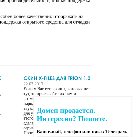
ая производительность, полная поддержка
особен более качественно отображать на
 поддержка открытого средства для отладки
22.07.2013
Если у Вас есть скины, которых нет
тут, то присылайте их нам и
у
возможно они будут оценены
народом. Не забывайте включать
звуковое сопровождение к скинам
Домен продается.
для усиления их эффекта. Автор
о
Интересно? Пишите.
этого скина - Act of violence. Скин
сделан по мотивам популярного
сериала "Секретные материалы".
Ваш e-mail, телефон или ник в Телеграм.
Просто распакуйте этот архив в