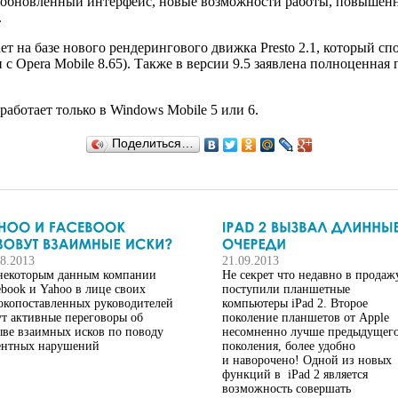
ь обновленный интерфейс, новые возможности работы, повышенн
.
ает на базе нового рендерингового движка Presto 2.1, который сп
с Opera Mobile 8.65). Также в версии 9.5 заявлена полноценная
аботает только в Windows Mobile 5 или 6.
Поделиться…
08.2013
21.09.2013
некоторым данным компании
Не секрет что недавно в продаж
ebook и Yahoo в лице своих
поступили планшетные
окопоставленных руководителей
компьютеры iPad 2. Второе
ут активные переговоры об
поколение планшетов от Apple
ыве взаимных исков по поводу
несомненно лучше предыдущег
ентных нарушений
поколения, более удобно
и наворочено! Одной из новых
функций в iPad 2 является
возможность совершать