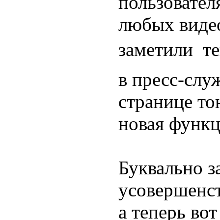
пользовател
любых видео
заметили  т
в пресс-слу
странице то
новая функц
Буквально з
усовершенст
а теперь во