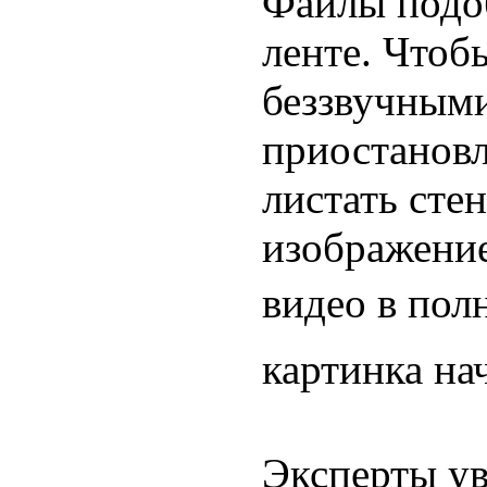
Файлы подоб
ленте. Чтоб
беззвучными
приостановл
листать сте
изображение
видео в пол
картинка на
Эксперты ув