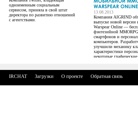
Компания Twitter, владеющая
одноименным социальным
сервисом, приняла в свой штат
13.08.2013
директора по развитию отношений
Компания AIGRIND объ
с агентствами.
выпуске новой версии 
Warspear Online — бес
фэнтезийной MMORPG
смартфонов и персона
компьютеров. Разработ
улучшили механику кла
характеристики персон
некоторые графические
технические аспекты,
IRCHAT
Загрузки
О проекте
Обратная связь