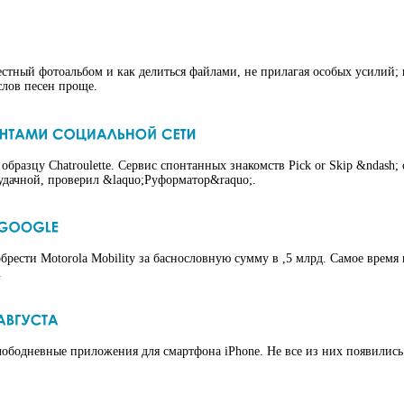
местный фотоальбом и как делиться файлами, не прилагая особых усилий; 
слов песен проще.
бразцу Chatroulette. Сервис спонтанных знакомств Pick or Skip &ndash;
 удачной, проверил &laquo;Руформатор&raquo;.
брести Motorola Mobility за баснословную сумму в ,5 млрд. Самое врем
.
бодневные приложения для смартфона iPhone. Не все из них появились в