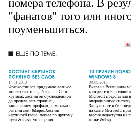
номера телефона. В резу
"фанатов" того или иног
поуменьшиться.
14.11.2013
30.09.2013
Фотохостингов придумано великое
Вчера на Всемирном м
множество, и еще больше в Сети
конгрессе в Барселоне 
крупных хостингов с усложненной
Microsoft представила 
до предела регистрацией,
операционную систему 
заполнением профиля, лимитами и
Загрузить ее в бета-ве
рейтингами. &laquo;Хостинг
на сайте Microsoft, прав
картинок&raquo; пошел по другому
версия недоступна на р
пути &ndash; упрощения.
языке.&nbsp;