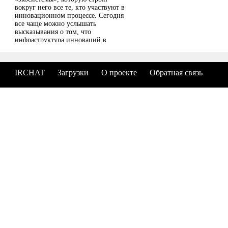
вокруг него все те, кто участвуют в
инновационном процессе. Сегодня
все чаще можно услышать
высказывания о том, что
инфраструктура инноваций в
России фактически сложилась – что
исследователи и ученые,
инновационные менеджеры,
IRCHAT
Загрузки
О проекте
Обратная связь
инвесторы, технопарки и
инкубаторы живут в рамках
единого сообщества. О том,
насколько экосистема
инновационной экономики
действительно «состоялась», мы
поговорили с Андреем Введенским,
директором департамента развития
инфраструктуры ОАО «РВК».