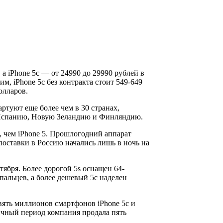
, а iPhone 5c — от 24990 до 29990 рублей в
, iPhone 5c без контракта стоит 549-649
олларов.
ртуют еще более чем в 30 странах,
 Испанию, Новую Зеландию и Финляндию.
й, чем iPhone 5. Прошлогодний аппарат
поставки в Россию начались лишь в ночь на
тября. Более дорогой 5s оснащен 64-
пальцев, а более дешевый 5с наделен
вять миллионов смартфонов iPhone 5c и
огичный период компания продала пять