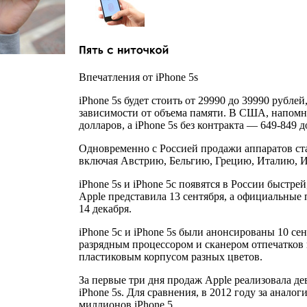
Впечатления от iPhone 5s
iPhone 5s будет стоить от 29990 до 39990 рублей
зависимости от объема памяти. В США, напомним
долларов, а iPhone 5s без контракта — 649-849 д
Одновременно с Россией продажи аппаратов ста
включая Австрию, Бельгию, Грецию, Италию,
iPhone 5s и iPhone 5c появятся в России быстре
Apple представила 13 сентября, а официальные 
14 декабря.
iPhone 5c и iPhone 5s были анонсированы 10 сен
разрядным процессором и сканером отпечатков 
пластиковым корпусом разных цветов.
За первые три дня продаж Apple реализовала де
iPhone 5s. Для сравнения, в 2012 году за анал
миллионов iPhone 5.