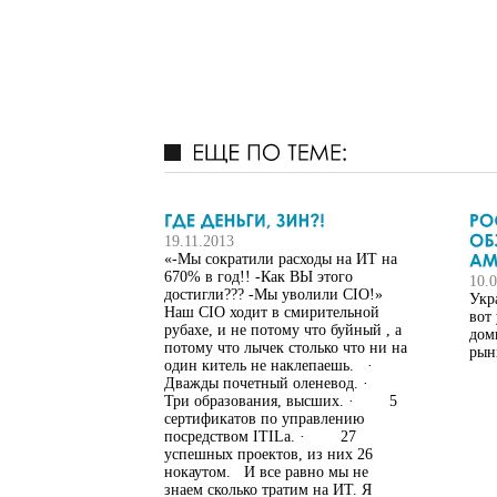
19.11.2013
«-Мы сократили расходы на ИТ на
670% в год!! -Как ВЫ этого
10.
достигли??? -Мы уволили CIO!»
Укр
Наш CIO ходит в смирительной
вот
рубахе, и не потому что буйный , а
дом
потому что лычек столько что ни на
рын
один китель не наклепаешь. ·
Дважды почетный оленевод. ·
Три образования, высших. · 5
сертификатов по управлению
посредством ITILа. · 27
успешных проектов, из них 26
нокаутом. И все равно мы не
знаем сколько тратим на ИТ. Я