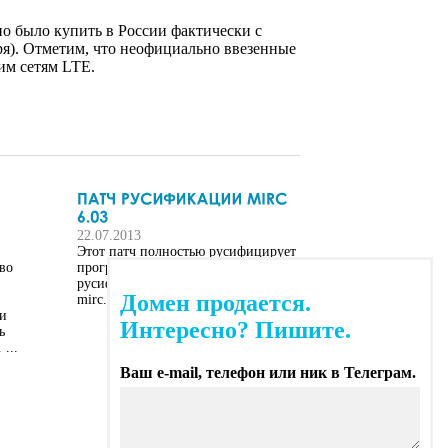
 было купить в России фактически с
ря). Отметим, что неофициально ввезенные
им сетям LTE.
22.07.2013
Этот патч полностью русифицирует
во
программу mIRC версии 6.03. Для
русификации укажите путь к файлу
Домен продается.
mirc.exe
ли
Интересно? Пишите.
ь
...
Ваш e-mail, телефон или ник в Телеграм.