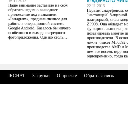
16.11.2013
Наше внимание заставило на себя
22.11.2013
обратить недавно вышедшее
Первым смартфоном, 
приложение под названием
"настоящей" 8-ядерной
«Instagram», предназначенное для
платформой, стала мод
работы в операционной системе
ZP998. Она обладает 
Google Android. Казалось бы ничего
функциональностью, ко
особенного в выходе очередного
позавидовать многие 
фотоприложения. Однако столь…
производители. В осно
лежит чипсет MT6592 
производства AMD и M
нем все восемь ядер мо
одновременно, тогда ка
аналогичная однокрист
система Samsung Exyno
установленная во флаг
S4 и Galaxy Note 3, зап
IRCHAT
Загрузки
О проекте
Обратная связь
только четыре ядра в о