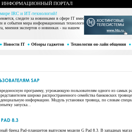
ИНФОРМАЦИОННЫЙ ПОРТАЛ
 мире IRC и ИТ-технологий!
няется, следите за новинками в сфере IT вместе
ти и события мира информационных технологий,
та, мнения экспертов о новинках - на нашем
Новости IT
Обзоры гаджетов
Технологии он-лайн общения
вредоносную программу, угрожающую пользователям одного из самых р
представителем широко распространенного семейства банковских троянц
денциальную информацию. Модуль установки троянца, по словам специа
пытку запуска...
нный бренд Pad-планшетов выпуском модели G Pad 8.3. В западных мага