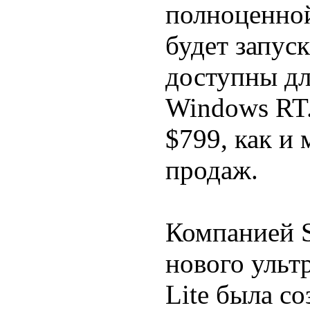
полноценной
будет запус
доступны дл
Windows RT.
$799, как и 
продаж.
Компанией 
нового ульт
Lite была со