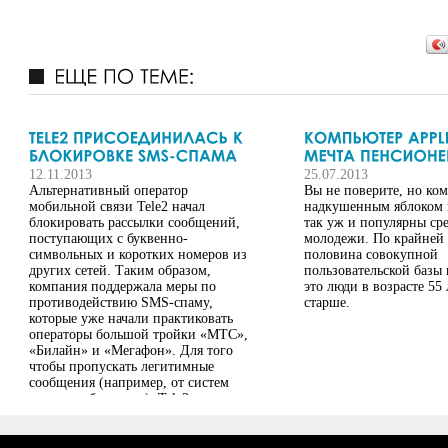
12.11.2013
25.07.2013
Альтернативный оператор
Вы не поверите, но ко
мобильной связи Tele2 начал
надкушенным яблоком н
блокировать рассылки сообщений,
так уж и популярны ср
поступающих с буквенно-
молодежи. По крайней 
символьных и коротких номеров из
половина совокупной
других сетей. Таким образом,
пользовательской базы 
компания поддержала меры по
это люди в возрасте 55 
противодействию SMS-спаму,
старше.
которые уже начали практиковать
операторы большой тройки «МТС»,
«Билайн» и «Мегафон». Для того
чтобы пропускать легитимные
сообщения (например, от систем
интернет-банкинга), Tele2 уже
заключила...