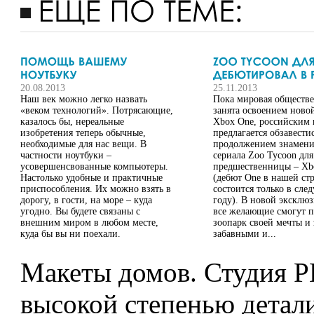
20.08.2013
25.11.2013
Наш век можно легко назвать
Пока мировая обществе
«веком технологий». Потрясающие,
занята освоением ново
казалось бы, нереальные
Xbox One, российским 
изобретения теперь обычные,
предлагается обзавести
необходимые для нас вещи. В
продолжением знамени
частности ноутбуки –
сериала Zoo Tycoon для
усовершенсвованные компьютеры.
предшественницы – Xb
Настолько удобные и практичные
(дебют One в нашей ст
приспособления. Их можно взять в
состоится только в сл
дорогу, в гости, на море – куда
году). В новой эксклю
угодно. Вы будете связаны с
все желающие смогут п
внешним миром в любом месте,
зоопарк своей мечты и 
куда бы вы ни поехали.
забавными и...
Макеты домов. Студия 
высокой степенью детал