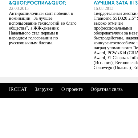
22.08.2013
16.08.2013
Антираспилочный сайт победил в
Твердотельный жестки
номинации "За лучшее
Transcend SSD320 2,5” 
использование технологий во благо
высоко отмечен
общества", а ЖЖ-дневник
профессиональными
Навального стал первым в
обозревателями за неве
народном голосовании по
быстродействие, надеж
русскоязычным блогам.
конкурентоспособную ц
наград упоминаются R
Award, PCWizKid (США)
Award, El Chapuzas Info
(Испания), Recommende
Conowego (Польша), Edi
Choice, Micro Mart
(Великобритания) и др.
SSD320 SATA III SSD п
для...
IRCHAT
Загрузки
О проекте
Обратная связь