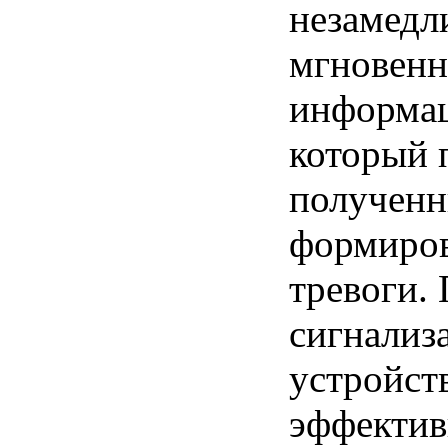
незамедл
мгновенн
информац
который 
полученн
формиров
тревоги.
сигнализа
устройст
эффектив