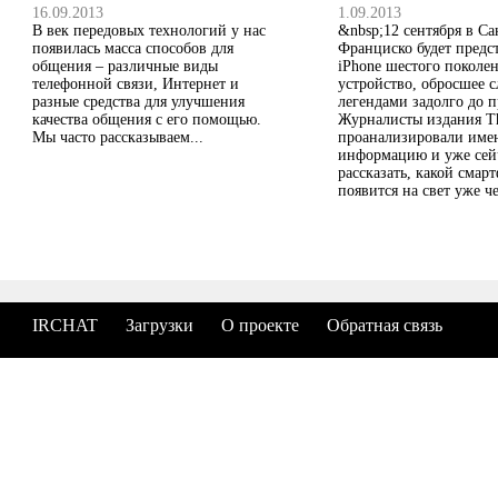
16.09.2013
1.09.2013
В век передовых технологий у нас
&nbsp;12 сентября в Са
появилась масса способов для
Франциско будет предс
общения – различные виды
iPhone шестого поколен
телефонной связи, Интернет и
устройство, обросшее 
разные средства для улучшения
легендами задолго до п
качества общения с его помощью.
Журналисты издания Th
Мы часто рассказываем...
проанализировали им
информацию и уже сей
рассказать, какой смар
появится на свет уже ч
IRCHAT
Загрузки
О проекте
Обратная связь