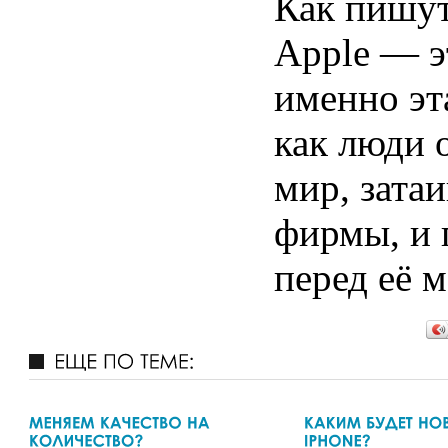
Как пишут
Apple — э
именно эт
как люди 
мир, зата
фирмы, и 
перед её 