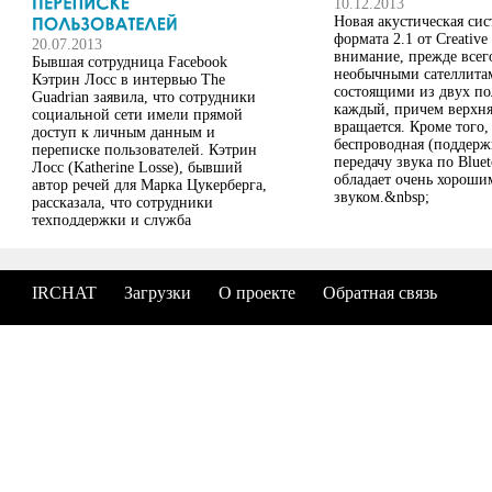
10.12.2013
Новая акустическая сис
формата 2.1 от Creative
20.07.2013
внимание, прежде всег
Бывшая сотрудница Facebook
необычными сателлита
Кэтрин Лосс в интервью The
состоящими из двух п
Guadrian заявила, что сотрудники
каждый, причем верхня
социальной сети имели прямой
вращается. Кроме того,
доступ к личным данным и
беспроводная (поддерж
переписке пользователей. Кэтрин
передачу звука по Bluet
Лосс (Katherine Losse), бывший
обладает очень хороши
автор речей для Марка Цукерберга,
звуком.&nbsp;
рассказала, что сотрудники
техподдержки и служба
безопасности имели "суперпароль",
позволяющий войти в соцсеть под
аккаунтом любого пользователя и
таким образом просмотреть все
IRCHAT
Загрузки
О проекте
Обратная связь
личные данные, в том числе
переписку. Об этом она узнала в
2005 году, когда только поступила
на работу в Facebook в качестве 51-
го сотрудника