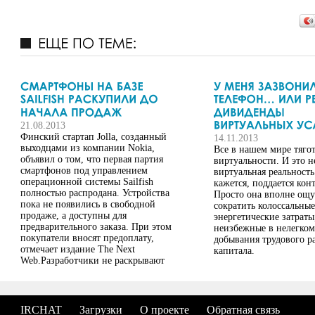
21.08.2013
Финский стартап Jolla, созданный
14.11.2013
выходцами из компании Nokia,
Все в нашем мире тягот
объявил о том, что первая партия
виртуальности. И это не
смартфонов под управлением
виртуальная реальность
операционной системы Sailfish
кажется, поддается конт
полностью распродана. Устройства
Просто она вполне ощ
пока не появились в свободной
сократить колоссальные
продаже, а доступны для
энергетические затраты
предварительного заказа. При этом
неизбежные в нелегком
покупатели вносят предоплату,
добывания трудового р
отмечает издание The Next
капитала.
Web.Разработчики не раскрывают
конкретных цифр,
характеризующих продажи Sailfish-
устройств. Известно, что они
доступны пользователям из 136
IRCHAT
Загрузки
О проекте
Обратная связь