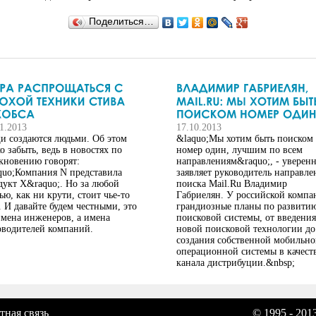
Поделиться…
11.2013
17.10.2013
и создаются людьми. Об этом
&laquo;Мы хотим быть поиском
о забыть, ведь в новостях по
номер один, лучшим по всем
кновению говорят:
направлениям&raquo;, - уверен
quo;Компания N представила
заявляет руководитель направле
дукт X&raquo;. Но за любой
поиска Mail.Ru Владимир
ью, как ни крути, стоит чье-то
Габриелян. У российской компа
. И давайте будем честными, это
грандиозные планы по развити
имена инженеров, а имена
поисковой системы, от введения
оводителей компаний.
новой поисковой технологии до
создания собственной мобильн
операционной системы в качест
канала дистрибуции.&nbsp;
тная связь
© 1995 - 201