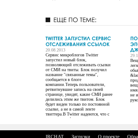
20.08.2013
Сервис микроблогов Twitter
29.
запустил новый блок,
Вещ
позволяющий отслеживать ссылки
легк
от СМИ на твиты. Блок получил
обы
название "связанные темы",
&la
сообщается в блоге
про
компании.Теперь пользователи,
вещ
ретвитнувшие запись на своей
имя
странице, увидят, какие СМИ ранее
не 
делились этим же твитом. Блок
рук
будет виден только по постоянной
ссылке, а не в самой ленте
твиттера.В Twitter надеются, что с
появлением функции связанных
тем новостные сюжеты станут
полнее. По мнению разработчиков,
нововведение позволит поместить
IRCHAT
Загрузки
О проекте
Обра