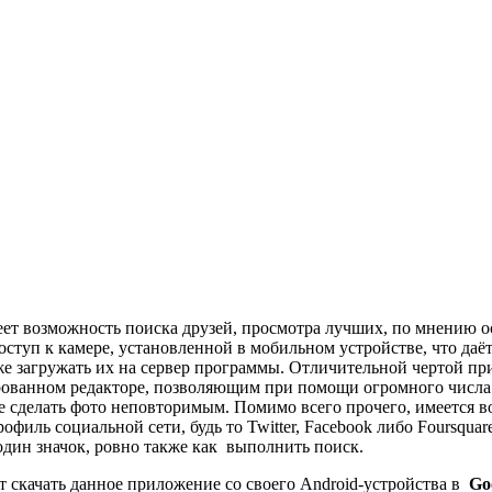
еет возможность поиска друзей, просмотра лучших, по мнению о
ступ к камере, установленной в мобильном устройстве, что даё
же загружать их на сервер программы. Отличительной чертой п
рованном редакторе, позволяющим при помощи огромного числа
е сделать фото неповторимым. Помимо всего прочего, имеется в
иль социальной сети, будь то Twitter, Facebook либо Foursquare
один значок, ровно также как выполнить поиск.
скачать данное приложение со своего Android-устройства в
Go