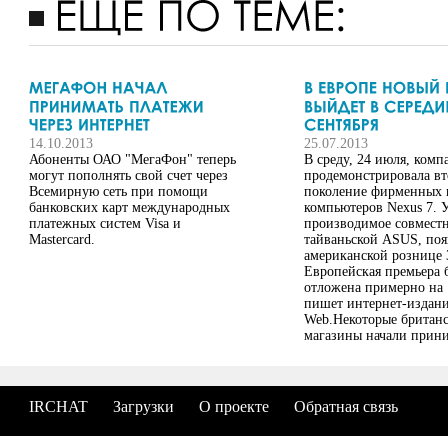
14.10.2013
25.07.2013
Абоненты ОАО "МегаФон" теперь
В среду, 24 июля, комп
могут пополнять свой счет через
продемонстрировала вт
Всемирную сеть при помощи
поколение фирменных
банковских карт международных
компьютеров Nexus 7. У
платежных систем Visa и
производимое совместн
Mastercard.
тайваньской ASUS, поя
американской рознице 
Европейская премьера 
отложена примерно на 1
пишет интернет-издани
Web.Некоторые британ
магазины начали прини
на покупку нового Nex
доставки новинки - 14 
2013 года
IRCHAT
Загрузки
О проекте
Обратная связь