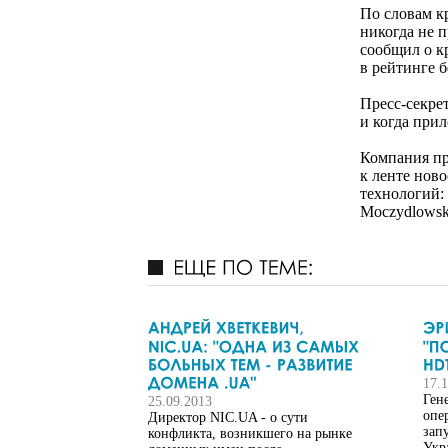
По словам кр
никогда не 
сообщил о к
в рейтинге 
Пресс-секрет
и когда прил
Компания пр
к ленте нов
технологий:
Moczydlowsk
17.
Ген
25.09.2013
опе
Директор NIC.UA - о сути
зап
конфликта, возникшего на рынке
Укр