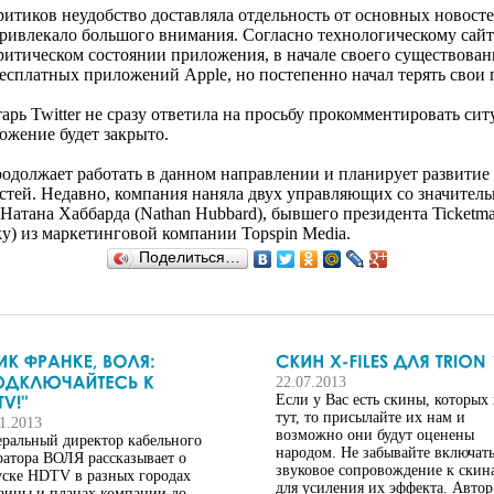
итиков неудобство доставляла отдельность от основных новостей
привлекало большого внимания. Согласно технологическому сайт
ритическом состоянии приложения, в начале своего существовани
бесплатных приложений Apple, но постепенно начал терять свои 
арь Twitter не сразу ответила на просьбу прокомментировать си
ожение будет закрыто.
одолжает работать в данном направлении и планирует развитие
остей. Недавно, компания наняла двух управляющих со значите
 Натана Хаббарда (Nathan Hubbard), бывшего президента Ticketm
y) из маркетинговой компании Topspin Media.
Поделиться…
22.07.2013
Если у Вас есть скины, которых 
тут, то присылайте их нам и
11.2013
возможно они будут оценены
еральный директор кабельного
народом. Не забывайте включат
ратора ВОЛЯ рассказывает о
звуковое сопровождение к скин
уске HDTV в разных городах
для усиления их эффекта. Автор
аины и планах компании до