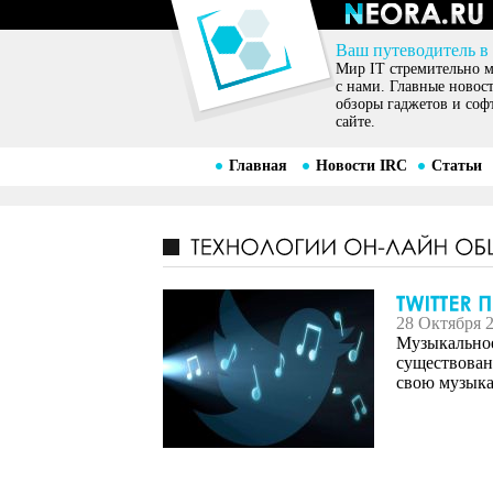
Ваш путеводитель в
Мир IT стремительно ме
с нами. Главные новос
обзоры гаджетов и соф
сайте.
Главная
Новости IRC
Статьи
28 Октября 
Музыкальное
существовани
свою музыка