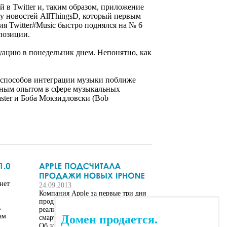
 в Twitter и, таким образом, приложение
у новостей AllThingsD, который первым
я Twitter#Music быстро поднялся на № 6
позиции.
туацию в понедельник днем. Непонятно, как
 способов интеграции музыки поближе
льным опытом в сфере музыкальных
aster и Боба Мокзидловски (Bob
нет
24.09.2013
Компания Apple за первые три дня
продаж (20-22 сентября)
ь
реализовала девять миллионов
ам
Домен продается.
смартфонов iPhone 5s и iPhone 5c.
Об этом говорится в поступившем