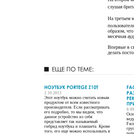
слушая брит
На третьем м
пользовател
образом, что
месячная ау
Впервые в с
делать посто
2.10.2013
Этот ноутбук можно считать новым
продуктом от всем известного
производителя. Если рассматривать
8.0
его подробно, то мы видим, что
Осн
данное устройство из себя
вед
представляет так называемый
Fac
гибрид ноутбука и планшета. Кроме
гру
того, его еще можно использовать в
пот