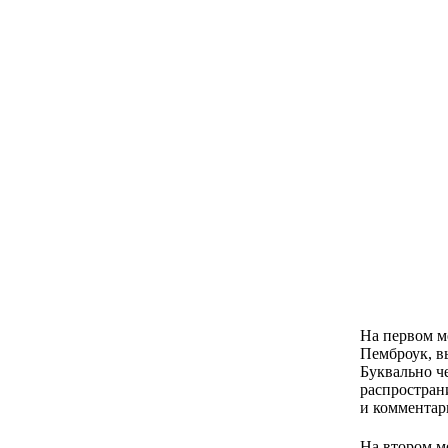
На первом м
Пемброук, в
Буквально ч
распростран
и комментар
На втором м