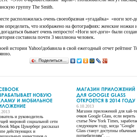
анскую группу The Smith.
есте расположилась очень своеобразная «угадайка»  «ноги хот-д
ям определить, что изображено на фотографиях: женские ножки 
 догадаться бывает очень непросто! «Ноги хот-доги» были создан
дитория составила почти 3 миллиона человек.
воей истории Yahoo!добавила в свой ежегодный отчет рейтинг Tu
янно.
Поделиться…
6.10.2013
Магазин приложений для хай-т
9.2013
очков Google Glass, если верить
ователь и руководитель
статье New York Times, заработа
ущей мировой социальной сети
следующем году, когда "Google
ebook Марк Цукерберг рассказал
Glass станут доступны обычным
ппе действующих и
потребителям". ...
енциальных инвесторов о