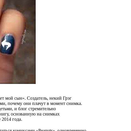
ет мой сын». Создатель, некий Грэг
и, почему они плачут в момент снимка.
детьми, и блог стремительно
нигу, основанную на снимках
 2014 года.
даться комиксами «Peanuts», одновременно