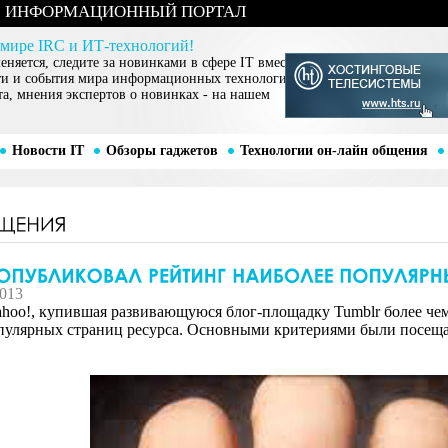
ИНФОРМАЦИОННЫЙ ПОРТАЛ
 мире IRC и ИТ-технологий!
няется, следите за новинками в сфере IT вместе
ти и события мира информационных технологий,
та, мнения экспертов о новинках - на нашем
Новости IT
Обзоры гаджетов
Технологии он-лайн общения
2013
hoo!, купившая развивающуюся блог-площадку Tumblr более чем 
пулярных страниц ресурса. Основными критериями были посещае