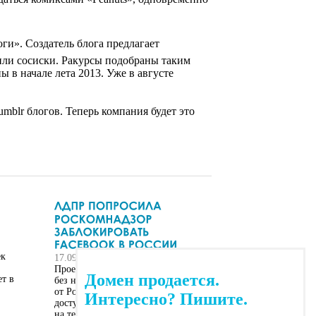
оги». Создатель блога предлагает
или сосиски. Ракурсы подобраны таким
ы в начале лета 2013. Уже в августе
mblr блогов. Теперь компания будет это
ек
17.09.2013
Проект партии ЛДПР «Интернет
Домен продается.
ет в
без наркотиков» потребовал
от Роскомнадзора заблокировать
Интересно? Пишите.
доступ к социальной сети Facebook
на территории России. Об этом