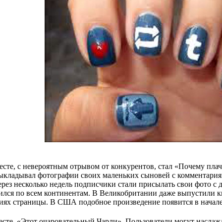
есте, с невероятным отрывом от конкурентов, стал «Почему плач
ыкладывал фотографии своих маленьких сыновей с комментариям
ерез несколько недель подписчики стали присылать свои фото с 
ился по всем континентам. В Великобритании даже выпустили к
иях страницы. В США подобное произведение появится в начале
есте  «Этот очаровательный Чарли». Пользователи могут наслаж