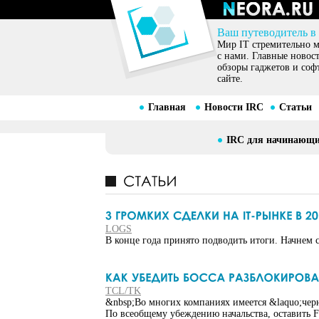
Ваш путеводитель в
Мир IT стремительно ме
с нами. Главные новос
обзоры гаджетов и соф
сайте.
Главная
Новости IRC
Статьи
IRC для начинающ
LOGS
В конце года принято подводить итоги. Начнем с
TCL/TK
&nbsp;Во многих компаниях имеется &laquo;черны
По всеобщему убеждению начальства, оставить 