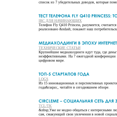
список из 7 убедительных доводов, которые помо
IRC ДЛЯ НАЧИНАЮЩИХ
Телефон Fly Q410 Princess, разумеется, считает
реализовано &ndash; покажет наш потребительск
ТЕХНИЧЕСКИЕ СТАТЬИ
Крупнейшие медиахолдинги идут туда, где деньги
неэффективными. На 7 ежегодной конференции г
цифровом мире.
LOGS
Из 15 инновационных и перспективных проектов
года&raquo;, читайте в сегодняшнем обзоре.
TCL/TK
&nbsp;Уже не модно общаться с интересными люд
сам, смакующий свои увлечения в новой социаль