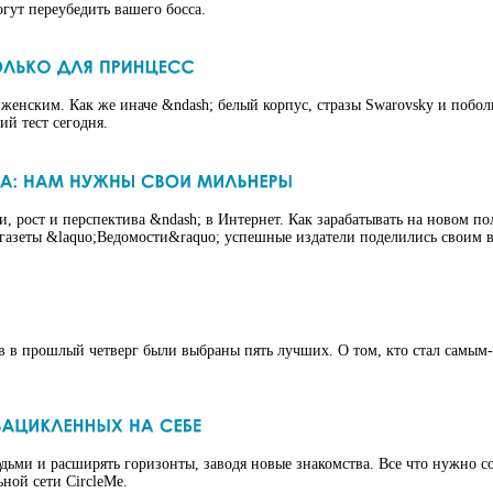
гут переубедить вашего босса.
ся женским. Как же иначе &ndash; белый корпус, стразы Swarovsky и поб
ий тест сегодня.
, рост и перспектива &ndash; в Интернет. Как зарабатывать на новом по
азеты &laquo;Ведомости&raquo; успешные издатели поделились своим ви
 в прошлый четверг были выбраны пять лучших. О том, кто стал самым
ьми и расширять горизонты, заводя новые знакомства. Все что нужно с
ной сети CircleMe.