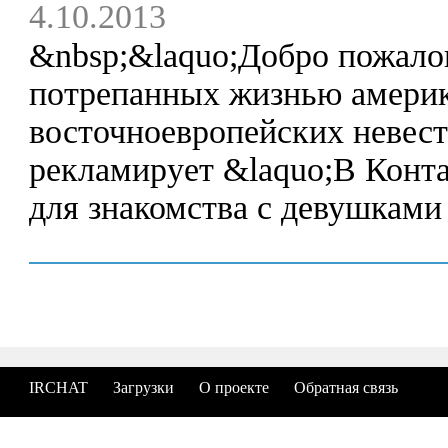
4.10.2013
&nbsp;&laquo;Добро пожало
потрепанных жизнью америк
восточноевропейских невест
рекламирует &laquo;В Конта
для знакомства с девушками
IRCHAT
Загрузки
О проекте
Обратная связь