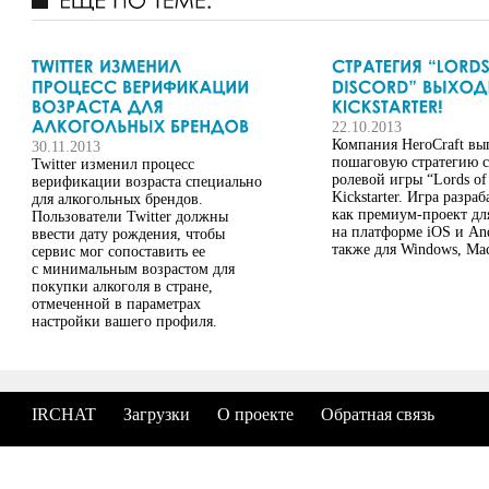
22.10.2013
Компания HeroCraft вы
30.11.2013
пошаговую стратегию с
Twitter изменил процесс
ролевой игры “Lords of
верификации возраста специально
Kickstarter. Игра разра
для алкогольных брендов.
как премиум-проект дл
Пользователи Twitter должны
на платформе iOS и And
ввести дату рождения, чтобы
также для Windows, M
сервис мог сопоставить ее
с минимальным возрастом для
покупки алкоголя в стране,
отмеченной в параметрах
настройки вашего профиля.
IRCHAT
Загрузки
О проекте
Обратная связь